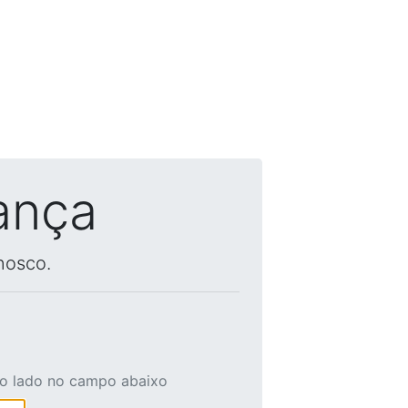
ança
nosco.
ao lado no campo abaixo