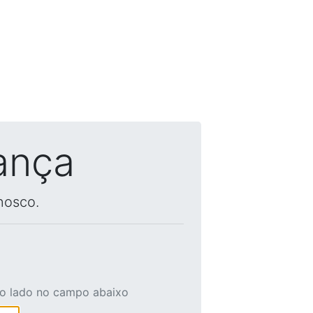
ança
nosco.
ao lado no campo abaixo