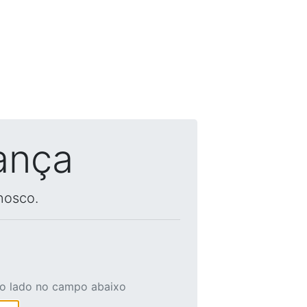
ança
nosco.
ao lado no campo abaixo