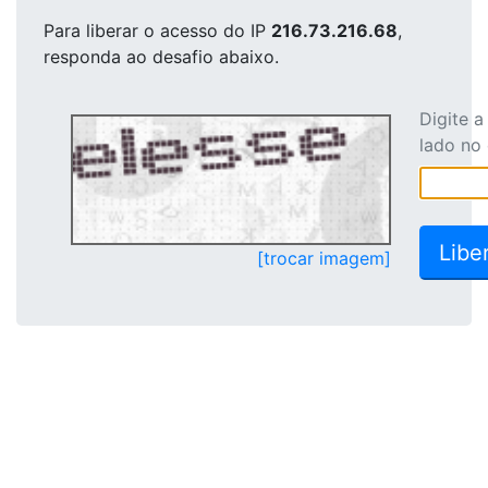
Para liberar o acesso
do IP
216.73.216.68
,
responda ao desafio abaixo.
Digite 
lado no
[trocar imagem]